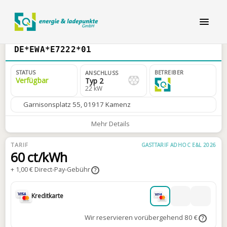
DE*EWA*E7222*01
STATUS
BETREIBER
ANSCHLUSS
Verfügbar
Typ 2
22 kW
Garnisonsplatz 55, 01917 Kamenz
Mehr Details
TARIF
GASTTARIF ADHOC E&L 2026
60 ct/kWh
+ 1,00 € Direct-Pay-Gebühr
?
Kreditkarte
Wir reservieren vorübergehend 80 €
?