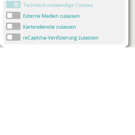
Technisch notwendige Cookies
Externe Medien zulassen
Kartendienste zulassen
reCaptcha-Verifizierung zulassen
Unternehmen
Support
Über uns
Impressum
Häufig gestellte Fragen
AGB und Datenschutz
Verträge hier kündigen